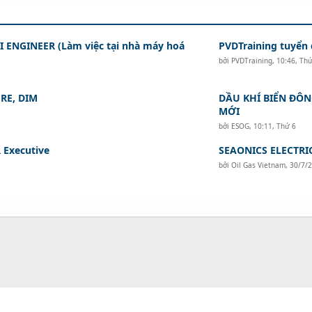
I ENGINEER (Làm việc tại nhà máy hoá
PVDTraining tuyển d
bởi
PVDTraining
,
10:46, Th
RE, DIM
DẦU KHÍ BIỂN ĐÔN
MỚI
bởi
ESOG
,
10:11, Thứ 6
 Executive
SEAONICS ELECTR
bởi
Oil Gas Vietnam
,
30/7/