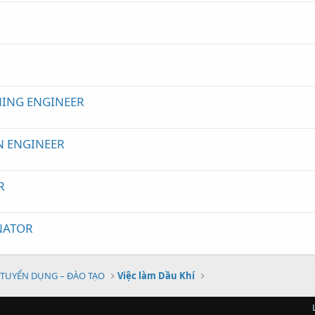
e
ING ENGINEER
N ENGINEER
R
NATOR
TUYỂN DỤNG – ĐÀO TẠO
Việc làm Dầu Khí