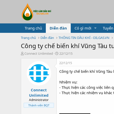
Trang chủ
Diễn đàn
Có gì mới
Tuyển
Trang chủ
Diễn đàn
THÔNG TIN DẦU KHÍ - OILGAS.VN
Công ty chế biến khí Vũng Tàu 
T
N
Connect Unlimited
22/12/15
h
g
r
à
22/12/15
e
y
Công ty chế biến khí Vũng Tàu 
a
g
d
ử
s
i
Nhiệm vụ:
t
- Thực hiện các công việc liên 
Connect
a
- Thực hiện các nhiệm vụ khác 
r
Unlimited
t
Administrator
e
Thành viên BQT
r