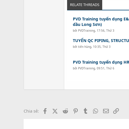
RELATE THREADS
PVD Training tuyển dụng E&
dầu Long Sơn)
bởi
PVDTraining
,
17:56, Thứ 3
TUYỂN QC PIPING, STRUCTU
bởi
tiến hùng
,
10:35, Thứ 3
PVD Training tuyển dụng HR
bởi
PVDTraining
,
09:51, Thứ 6
Facebook
X (Twitter)
Reddit
Pinterest
Tumblr
WhatsApp
Email
Link
Chia sẻ: