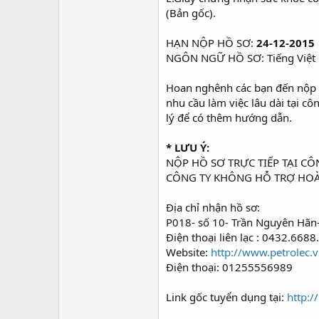
(Bản gốc).
HẠN NỘP HỒ SƠ:
24-12-2015
NGÔN NGỮ HỒ SƠ: Tiếng Việt
Hoan nghênh các bạn đến nộp hồ s
nhu cầu làm việc lâu dài tại 
lý để có thêm hướng dẫn.
* LƯU Ý:
NỘP HỒ SƠ TRỰC TIẾP TẠI C
CÔNG TY KHÔNG HỖ TRỢ HOÀ
Địa chỉ nhận hồ sơ:
P018- số 10- Trần Nguyên Hãn
Điện thoại liên lạc : 0432.6688
Website:
http://www.petrolec.v
Điện thoại: 01255556989
Link gốc tuyển dụng tại:
http: