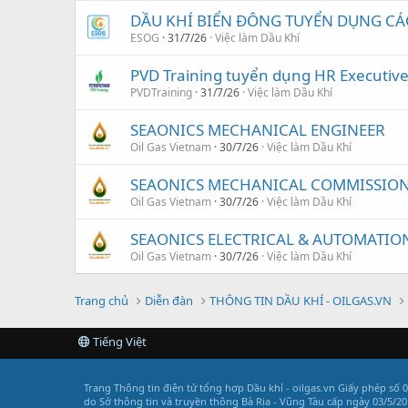
DẦU KHÍ BIỂN ĐÔNG TUYỂN DỤNG CÁC 
ESOG
31/7/26
Việc làm Dầu Khí
PVD Training tuyển dụng HR Executiv
PVDTraining
31/7/26
Việc làm Dầu Khí
SEAONICS MECHANICAL ENGINEER
Oil Gas Vietnam
30/7/26
Việc làm Dầu Khí
SEAONICS MECHANICAL COMMISSION
Oil Gas Vietnam
30/7/26
Việc làm Dầu Khí
SEAONICS ELECTRICAL & AUTOMATIO
Oil Gas Vietnam
30/7/26
Việc làm Dầu Khí
Trang chủ
Diễn đàn
THÔNG TIN DẦU KHÍ - OILGAS.VN
Tiếng Việt
Trang Thông tin điện tử tổng hợp Dầu khí - oilgas.vn
Giấy phép số 
do Sở thông tin và truyền thông Bà Rịa - Vũng Tàu cấp ngày 03/5/20