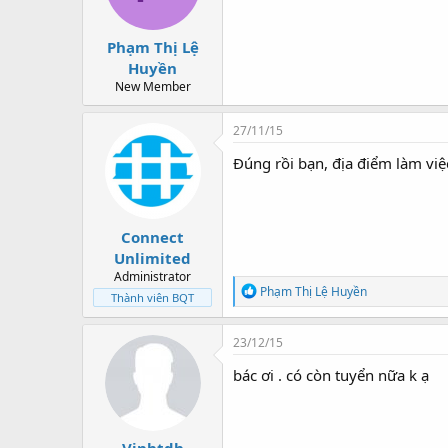
Phạm Thị Lệ
Huyền
New Member
27/11/15
Đúng rồi bạn, địa điểm làm việ
Connect
Unlimited
Administrator
C
Phạm Thị Lệ Huyền
Thành viên BQT
ả
m
x
23/12/15
ú
c
bác ơi . có còn tuyển nữa k ạ
: