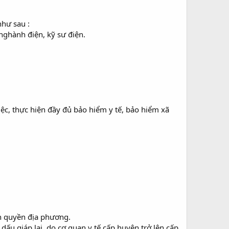
như sau :
nghành điện, kỹ sư điện.
 thực hiện đầy đủ bảo hiểm y tế, bảo hiểm xã
nh quyền địa phương.
dấu giáp lai, do cơ quan y tế cấp huyện trở lên cấp