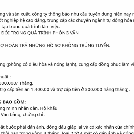
g và sản xuất, công ty thông báo nhu cầu tuyển dụng hiện nay 
: Tốt nghiệp hệ cao đẳng, trung cấp các chuyên ngành tự động hóa 
tạo trong quá trình làm việc.
AO ĐỔI TRONG QUÁ TRÌNH PHỎNG VẤN
TRỢ HOÀN TRẢ NHỮNG HỒ SƠ KHÔNG TRÚNG TUYỂN.
phòng có điều hòa và nóng lạnh), cung cấp đồng phục làm việc,
huật :
000.000/ Tháng.
trợ cấp tiền ăn 1.400.00 và trợ cấp tiền ở 300.000 hằng tháng).
G BAO GỒM:
ng minh nhân dân, Hộ khẩu.
 Văn bằng, chứng chỉ .
t bắt buộc phải dán ảnh, đóng dấu giáp lai và có xác nhận của chí
thời hạn trong vòng 3 tháng, loại 2 tờ 4 mặt có dán ảnh và đóng 