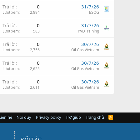
Trả lời
0
31/7/26
Lượt xem
2,894
ESOG
Trả lời
0
31/7/26
Lượt xem
583
PVDTraining
Trả lời
0
30/7/26
Lượt xem
2,756
Oil Gas Vietnam
Trả lời
0
30/7/26
Lượt xem
2,625
Oil Gas Vietnam
Trả lời
0
30/7/26
Lượt xem
2,611
Oil Gas Vietnam
Liên hệ
Nội quy
Privacy policy
Trợ giúp
Trang chủ
R
S
S
ĐỐI TÁC