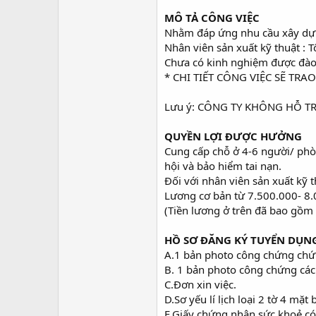
MÔ TẢ CÔNG VIỆC
Nhằm đáp ứng nhu cầu xây dựn
Nhân viên sản xuất kỹ thuật 
Chưa có kinh nghiệm được đào 
* CHI TIẾT CÔNG VIỆC SẼ TR
Lưu ý: CÔNG TY KHÔNG HỖ 
QUYỀN LỢI ĐƯỢC HƯỞNG
Cung cấp chỗ ở 4-6 người/ phòng (
hội và bảo hiểm tai nạn.
Đối với nhân viên sản xuất kỹ t
Lương cơ bản từ 7.500.000- 8.
(Tiền lương ở trên đã bao gồm 
HỒ SƠ ĐĂNG KÝ TUYỂN DỤN
A.1 bản photo công chứng chứ
B. 1 bản photo công chứng các
C.Đơn xin việc.
D.Sơ yếu lí lịch loại 2 tờ 4 mặ
E.Giấy chứng nhận sức khoẻ có 