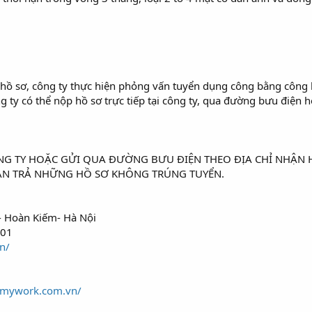
ơ, công ty thực hiện phỏng vấn tuyển dụng công bằng công kha
công ty có thể nộp hồ sơ trực tiếp tại công ty, qua đường bưu đ
ÔNG TY HOẶC GỬI QUA ĐƯỜNG BƯU ĐIỆN THEO ĐỊA CHỈ NHẬN 
N TRẢ NHỮNG HỒ SƠ KHÔNG TRÚNG TUYỂN.
- Hoàn Kiếm- Hà Nội
.01
n/
//mywork.com.vn/