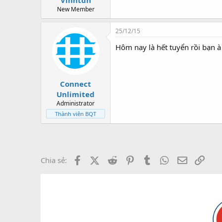
Vinhtdh
New Member
25/12/15
Hôm nay là hết tuyển rồi bạn à 
Connect
Unlimited
Administrator
Thành viên BQT
Facebook
X (Twitter)
Reddit
Pinterest
Tumblr
WhatsApp
Email
Link
Chia sẻ: