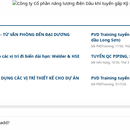
 - TỪ VĂN PHÒNG ĐẾN ĐẠI DƯƠNG
PVD Training tuyển
dầu Long Sơn)
bởi
PVDTraining
,
17:56, Th
các vị trí đi biển dài hạn: Welder & HSE
TUYỂN QC PIPING,
bởi
tiến hùng
,
10:35, Thứ 3
DỤNG CÁC VỊ TRÍ THIẾT KẾ CHO DỰ ÁN
PVD Training tuyển
bởi
PVDTraining
,
31/7/26
 add?