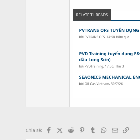
RELATE THREADS
PVTRANS OFS TUYỂN DỤNG
bởi
PVTRANS OFS
,
14:58 Hôm qua
PVD Training tuyển dụng E&
dầu Long Sơn)
bởi
PVDTraining
,
17:56, Thứ 3
SEAONICS MECHANICAL EN
bởi
Oil Gas Vietnam
,
30/7/26
Facebook
X (Twitter)
Reddit
Pinterest
Tumblr
WhatsApp
Email
Link
Chia sẻ: