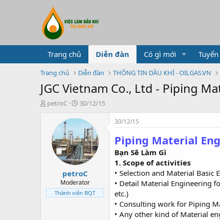
Trang chủ
Diễn đàn
Có gì mới
Tuyển
Trang chủ
Diễn đàn
THÔNG TIN DẦU KHÍ - OILGAS.VN
JGC Vietnam Co., Ltd - Piping Ma
T
N
petroC
30/12/15
h
g
r
à
30/12/15
e
y
Piping Material En
a
g
d
ử
Bạn Sẽ Làm Gì
s
i
1. Scope of activities
t
• Selection and Material Basic 
petroC
a
r
• Detail Material Engineering fo
Moderator
t
etc.)
Thành viên BQT
e
• Consulting work for Piping Ma
r
• Any other kind of Material en