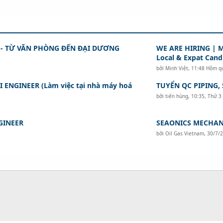
 - TỪ VĂN PHÒNG ĐẾN ĐẠI DƯƠNG
WE ARE HIRING | M
Local & Expat Cand
bởi
Minh Việt
,
11:48 Hôm q
I ENGINEER (Làm việc tại nhà máy hoá
TUYỂN QC PIPING,
bởi
tiến hùng
,
10:35, Thứ 3
GINEER
SEAONICS MECHAN
bởi
Oil Gas Vietnam
,
30/7/