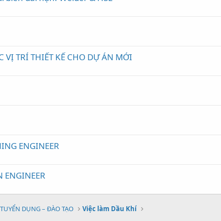
VỊ TRÍ THIẾT KẾ CHO DỰ ÁN MỚI
e
ING ENGINEER
N ENGINEER
TUYỂN DỤNG – ĐÀO TẠO
Việc làm Dầu Khí