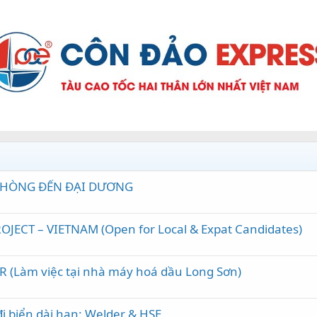
 PHÒNG ĐẾN ĐẠI DƯƠNG
JECT – VIETNAM (Open for Local & Expat Candidates)
R (Làm việc tại nhà máy hoá dầu Long Sơn)
đi biển dài hạn: Welder & HSE