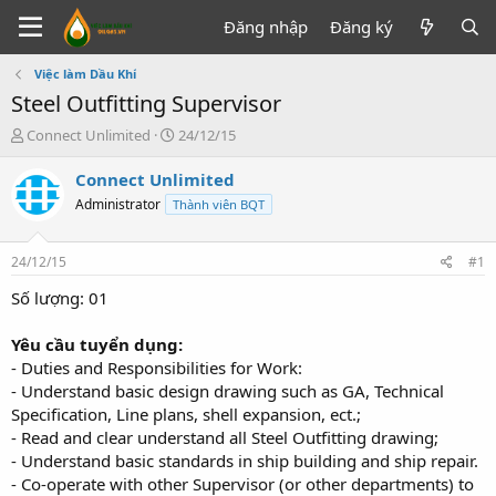
Đăng nhập
Đăng ký
Việc làm Dầu Khí
Steel Outfitting Supervisor
T
N
Connect Unlimited
24/12/15
h
g
r
à
Connect Unlimited
e
y
Administrator
Thành viên BQT
a
g
d
ử
s
i
24/12/15
#1
t
a
Số lượng: 01
r
t
Yêu cầu tuyển dụng:
e
- Duties and Responsibilities for Work:
r
- Understand basic design drawing such as GA, Technical
Specification, Line plans, shell expansion, ect.;
- Read and clear understand all Steel Outfitting drawing;
- Understand basic standards in ship building and ship repair.
- Co-operate with other Supervisor (or other departments) to