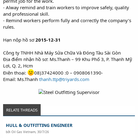
permit job for the work.
- Alway remind and train workers to improve safely, quality
and professional skill.
- Remind workers perform fully and correctly the company’s
rules.
Hạn nộp hồ sơ
2015-12-31
Công ty TNHH Nhà Máy Sửa Chữa Và Đóng Tàu Sài Gòn
Địa điểm nhận hồ sơ: Ms.Thanh – 99 Khu Phố 3, P. Thạnh Mỹ
Lợi, Q. 2, Hcm
Điện thoại:
08)37424000 :0 – 0908061390-
Email: Ms.Thanh
thanh.ttp@triyards.com
RELATE THREADS
HULL & OUTFITTING ENGINEER
bởi
Oil Gas Vietnam
,
30/7/26