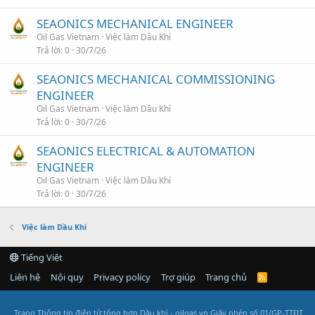
SEAONICS MECHANICAL ENGINEER
Oil Gas Vietnam
Việc làm Dầu Khí
Trả lời
0
30/7/26
SEAONICS MECHANICAL COMMISSIONING
ENGINEER
Oil Gas Vietnam
Việc làm Dầu Khí
Trả lời
0
30/7/26
SEAONICS ELECTRICAL & AUTOMATION
ENGINEER
Oil Gas Vietnam
Việc làm Dầu Khí
Trả lời
0
30/7/26
Việc làm Dầu Khí
Tiếng Việt
Liên hệ
Nội quy
Privacy policy
Trợ giúp
Trang chủ
R
S
S
Trang Thông tin điện tử tổng hợp Dầu khí - oilgas.vn
Giấy phép số 01/GP-TTĐT