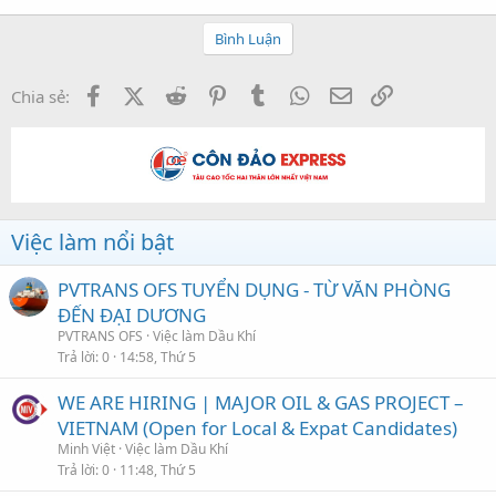
Bình Luận
Facebook
X (Twitter)
Reddit
Pinterest
Tumblr
WhatsApp
Email
Link
Chia sẻ:
Việc làm nổi bật
PVTRANS OFS TUYỂN DỤNG - TỪ VĂN PHÒNG
ĐẾN ĐẠI DƯƠNG
PVTRANS OFS
Việc làm Dầu Khí
Trả lời
0
14:58, Thứ 5
WE ARE HIRING | MAJOR OIL & GAS PROJECT –
VIETNAM (Open for Local & Expat Candidates)
Minh Việt
Việc làm Dầu Khí
Trả lời
0
11:48, Thứ 5