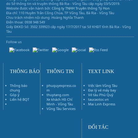
do Sở thông tin và truyền thông Bà Rịa - Vũng Tàu cấp ngày 03/5/2019.
Website được vận hành bởi:
Công ty TNHH Truyền thông Tý Hon
Địa chỉ: 110 Huyền Trân Công Chúa, TP Vũng Tàu, Bà Rịa - Vũng Tàu
Chịu trách nhiệm nội dung: Hoàng Nghĩa Thanh
Điện thoại: 0938 948 549
Giấy ĐKKD Số: 3502 339923 cấp ngày 17/7/2017 tại Sở KHĐT tỉnh Bà Rịa - Vũng
Tàu
Follow us
Vũng Tàu Services
THÔNG BÁO
THÔNG TIN
TEXT LINK
Thông báo
phuquyexpress.co
Việc làm Vũng Tàu
chung
m
Đại lý vé máy bay
Góp ý
thuytang.com
Vé tàu Phú Quý
Liên hệ BQT
Xe khách Hồ Chí
taucaotoc.vn
Vé máy bay
Minh - Vũng Tàu
Mai Linh Express
Vũng Tàu Services
ĐỐI TÁC