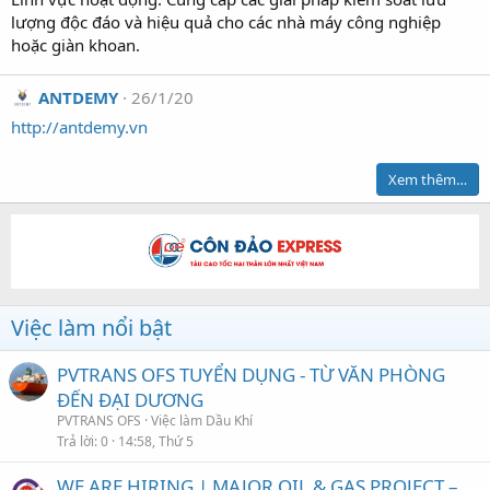
lượng độc đáo và hiệu quả cho các nhà máy công nghiệp
hoặc giàn khoan.
ANTDEMY
26/1/20
http://antdemy.vn
Xem thêm…
Việc làm nổi bật
PVTRANS OFS TUYỂN DỤNG - TỪ VĂN PHÒNG
ĐẾN ĐẠI DƯƠNG
PVTRANS OFS
Việc làm Dầu Khí
Trả lời
0
14:58, Thứ 5
WE ARE HIRING | MAJOR OIL & GAS PROJECT –