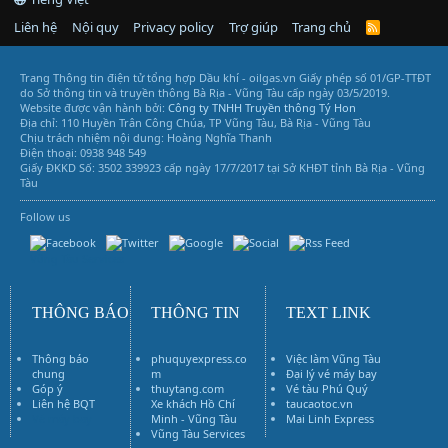
Liên hệ
Nội quy
Privacy policy
Trợ giúp
Trang chủ
R
S
S
Trang Thông tin điện tử tổng hợp Dầu khí - oilgas.vn
Giấy phép số 01/GP-TTĐT
do Sở thông tin và truyền thông Bà Rịa - Vũng Tàu cấp ngày 03/5/2019.
Website được vận hành bởi:
Công ty TNHH Truyền thông Tý Hon
Địa chỉ: 110 Huyền Trân Công Chúa, TP Vũng Tàu, Bà Rịa - Vũng Tàu
Chịu trách nhiệm nội dung: Hoàng Nghĩa Thanh
Điện thoại: 0938 948 549
Giấy ĐKKD Số: 3502 339923 cấp ngày 17/7/2017 tại Sở KHĐT tỉnh Bà Rịa - Vũng
Tàu
Follow us
Vũng Tàu Services
THÔNG BÁO
THÔNG TIN
TEXT LINK
Thông báo
phuquyexpress.co
Việc làm Vũng Tàu
chung
m
Đại lý vé máy bay
Góp ý
thuytang.com
Vé tàu Phú Quý
Liên hệ BQT
Xe khách Hồ Chí
taucaotoc.vn
Vé máy bay
Minh - Vũng Tàu
Mai Linh Express
Vũng Tàu Services