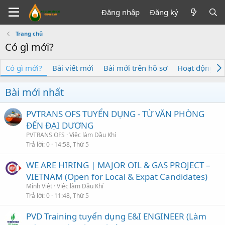
Đăng nhập
Đăng ký
Trang chủ
Có gì mới?
Có gì mới?
Bài viết mới
Bài mới trên hồ sơ
Hoạt động mớ
Bài mới nhất
PVTRANS OFS TUYỂN DỤNG - TỪ VĂN PHÒNG
ĐẾN ĐẠI DƯƠNG
PVTRANS OFS
Việc làm Dầu Khí
Trả lời
0
14:58, Thứ 5
WE ARE HIRING | MAJOR OIL & GAS PROJECT –
VIETNAM (Open for Local & Expat Candidates)
Minh Việt
Việc làm Dầu Khí
Trả lời
0
11:48, Thứ 5
PVD Training tuyển dụng E&I ENGINEER (Làm