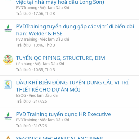
việc tại nhà máy hoá dầu Long Sơn)
PVDTraining
Việc làm Dầu Khí
Trả lời
0
17:56, Thứ 3
PVDTraining tuyển dụng gấp các vị trí đi biển dài
hạn: Welder & HSE
PVDTraining
Việc làm Dầu Khí
Trả lời
0
10:46, Thứ 3
TUYỂN QC PIPING, STRUCTURE, DIM
tiến hùng
Việc làm Dầu Khí
Trả lời
0
10:35, Thứ 3
DẦU KHÍ BIỂN ĐÔNG TUYỂN DỤNG CÁC VỊ TRÍ
THIẾT KẾ CHO DỰ ÁN MỚI
ESOG
Việc làm Dầu Khí
Trả lời
0
31/7/26
PVD Training tuyển dụng HR Executive
PVDTraining
Việc làm Dầu Khí
Trả lời
0
31/7/26
SEAONICS MECHANICAL ENGINEER