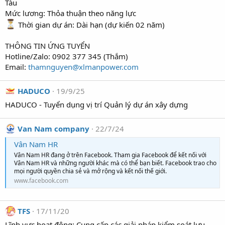
Tàu
Mức lương: Thỏa thuận theo năng lực
Thời gian dự án: Dài hạn (dự kiến 02 năm)
THÔNG TIN ỨNG TUYỂN
Hotline/Zalo: 0902 377 345 (Thắm)
Email:
thamnguyen@xlmanpower.com
HADUCO
19/9/25
HADUCO - Tuyển dụng vị trí Quản lý dự án xây dựng
Van Nam company
22/7/24
Vân Nam HR
Vân Nam HR đang ở trên Facebook. Tham gia Facebook để kết nối với
Vân Nam HR và những người khác mà có thể bạn biết. Facebook trao cho
mọi người quyền chia sẻ và mở rộng và kết nối thế giới.
www.facebook.com
TFS
17/11/20
Lĩnh vực hoạt động: Cung cấp các giải pháp kiểm soát lưu