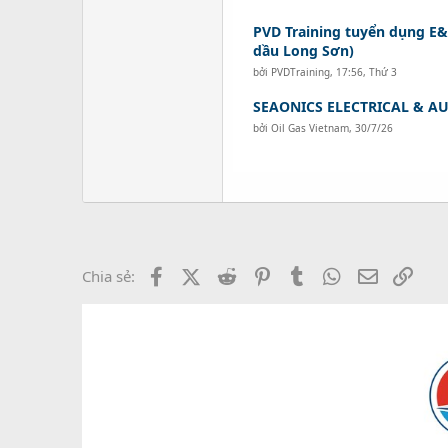
PVD Training tuyển dụng E&
dầu Long Sơn)
bởi
PVDTraining
,
17:56, Thứ 3
SEAONICS ELECTRICAL & A
bởi
Oil Gas Vietnam
,
30/7/26
Facebook
X (Twitter)
Reddit
Pinterest
Tumblr
WhatsApp
Email
Link
Chia sẻ: