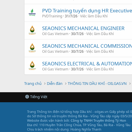
PVD Training tuyển dụng HR Executiv
PVDTraining
31/7/26
Việc làm Dầu Khí
SEAONICS MECHANICAL ENGINEER
Oil Gas Vietnam
30/7/26
Việc làm Dầu Khí
SEAONICS MECHANICAL COMMISSION
Oil Gas Vietnam
30/7/26
Việc làm Dầu Khí
SEAONICS ELECTRICAL & AUTOMATIO
Oil Gas Vietnam
30/7/26
Việc làm Dầu Khí
Trang chủ
Diễn đàn
THÔNG TIN DẦU KHÍ - OILGAS.VN
Tiếng Việt
Trang Thông tin điện tử tổng hợp Dầu khí - oilgas.vn
Giấy phép số 
do Sở thông tin và truyền thông Bà Rịa - Vũng Tàu cấp ngày 03/5/20
Website được vận hành bởi:
Công ty TNHH Truyền thông Tý Hon
Địa chỉ: 110 Huyền Trân Công Chúa, TP Vũng Tàu, Bà Rịa - Vũng Tàu
Chịu trách nhiệm nội dung: Hoàng Nghĩa Thanh