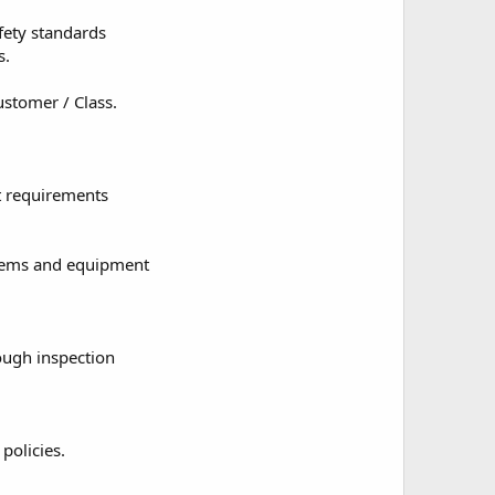
fety standards
s.
ustomer / Class.
t requirements
ystems and equipment
rough inspection
policies.