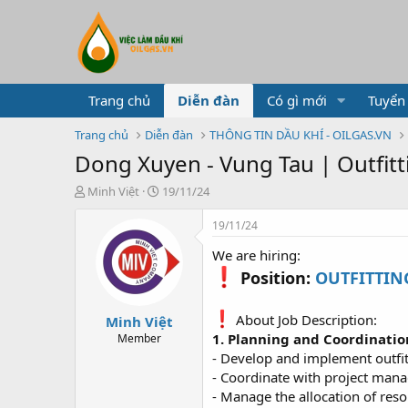
Trang chủ
Diễn đàn
Có gì mới
Tuyển
Trang chủ
Diễn đàn
THÔNG TIN DẦU KHÍ - OILGAS.VN
Dong Xuyen - Vung Tau | Outfi
T
N
Minh Việt
19/11/24
h
g
r
à
19/11/24
e
y
We are hiring:
a
g
d
ử
Position:
OUTFITTIN
s
i
t
About Job Description:
Minh Việt
a
r
1. Planning and Coordinatio
Member
t
- Develop and implement outfi
e
- Coordinate with project mana
r
- Manage the allocation of res