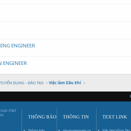
e
ING ENGINEER
N ENGINEER
TUYỂN DỤNG – ĐÀO TẠO
Việc làm Dầu Khí
01/GP-TTĐT
19.
THÔNG BÁO
THÔNG TIN
TEXT LINK
Thông báo
phuquyexpress.co
Việc làm Vũng Tàu