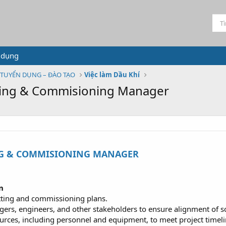
 dụng
TUYỂN DỤNG – ĐÀO TẠO
Việc làm Dầu Khí
tting & Commisioning Manager
G & COMMISIONING MANAGER
n
tting and commissioning plans.
gers, engineers, and other stakeholders to ensure alignment of s
ources, including personnel and equipment, to meet project timel