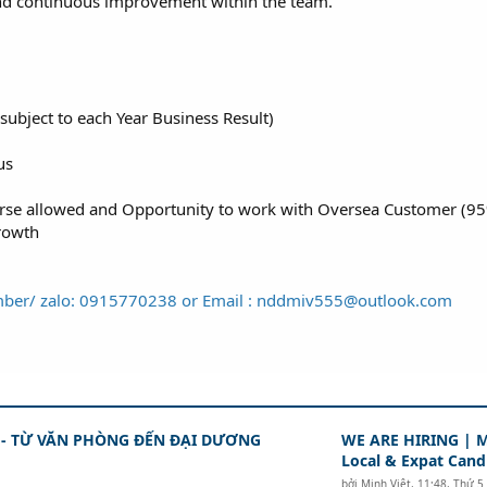
and continuous improvement within the team.
ubject to each Year Business Result)
us
ourse allowed and Opportunity to work with Oversea Customer (9
growth
mber/ zalo: 0915770238 or Email : nddmiv555@outlook.com
 - TỪ VĂN PHÒNG ĐẾN ĐẠI DƯƠNG
WE ARE HIRING | M
Local & Expat Cand
bởi
Minh Việt
,
11:48, Thứ 5