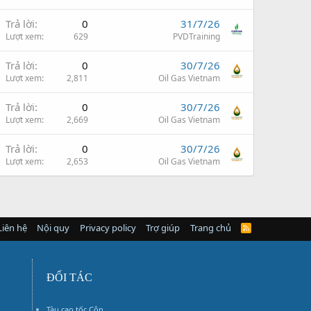
Trả lời
0
31/7/26
Lượt xem
629
PVDTraining
Trả lời
0
30/7/26
Lượt xem
2,811
Oil Gas Vietnam
Trả lời
0
30/7/26
Lượt xem
2,669
Oil Gas Vietnam
Trả lời
0
30/7/26
Lượt xem
2,653
Oil Gas Vietnam
Liên hệ
Nội quy
Privacy policy
Trợ giúp
Trang chủ
R
S
S
ĐỐI TÁC
Tàu cao tốc Côn