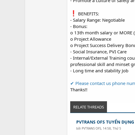
- Promote a culture of safety 
BENEFITS:
- Salary Range: Negotiable
- Bonus:
o 13th month salary or MORE (s
o Project Allowance
o Project Success Delivery Bon
- Social Insurance, PVI Care
- Internal/External Training c
professional skill and minset 
- Long time and stability Job
✔ Please contact us phone nu
Thanks!!
RELATE THREADS
PVTRANS OFS TUYỂN DỤNG
bởi
PVTRANS OFS
,
14:58, Thứ 5