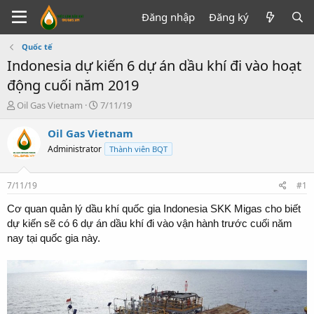
Đăng nhập
Đăng ký
Quốc tế
Indonesia dự kiến 6 dự án dầu khí đi vào hoạt
động cuối năm 2019
T
N
Oil Gas Vietnam
7/11/19
h
g
r
à
Oil Gas Vietnam
e
y
Administrator
Thành viên BQT
a
g
d
ử
s
i
7/11/19
#1
t
a
Cơ quan quản lý dầu khí quốc gia Indonesia SKK Migas cho biết
r
dự kiến sẽ có 6 dự án dầu khí đi vào vận hành trước cuối năm
t
nay tại quốc gia này.
e
r