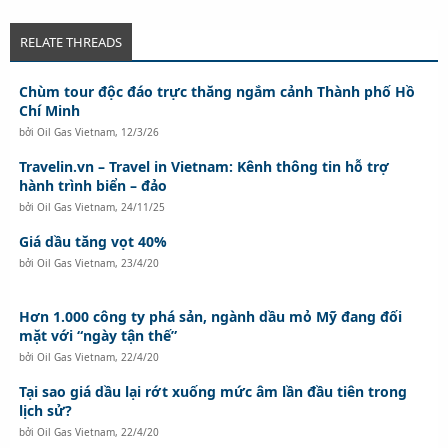
RELATE THREADS
Chùm tour độc đáo trực thăng ngắm cảnh Thành phố Hồ
Chí Minh
bởi
Oil Gas Vietnam
,
12/3/26
Travelin.vn – Travel in Vietnam: Kênh thông tin hỗ trợ
hành trình biển – đảo
bởi
Oil Gas Vietnam
,
24/11/25
Giá dầu tăng vọt 40%
bởi
Oil Gas Vietnam
,
23/4/20
Hơn 1.000 công ty phá sản, ngành dầu mỏ Mỹ đang đối
mặt với “ngày tận thế”
bởi
Oil Gas Vietnam
,
22/4/20
Tại sao giá dầu lại rớt xuống mức âm lần đầu tiên trong
lịch sử?
bởi
Oil Gas Vietnam
,
22/4/20