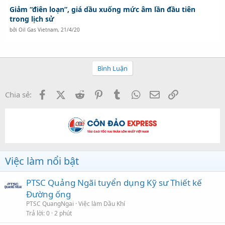
Giảm “điên loạn”, giá dầu xuống mức âm lần đầu tiên
trong lịch sử
bởi
Oil Gas Vietnam
,
21/4/20
Bình Luận
Facebook
X (Twitter)
Reddit
Pinterest
Tumblr
WhatsApp
Email
Link
Chia sẻ:
Việc làm nổi bật
PTSC Quảng Ngãi tuyển dụng Kỹ sư Thiết kế
Đường ống
PTSC QuangNgai
Việc làm Dầu Khí
Trả lời
0
2 phút