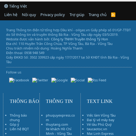
Tiếng Việt
Liên hệ
Nội quy
Privacy policy
Trợ giúp
Trang chủ
R
S
S
Trang Thông tin điện tử tổng hợp Dầu khí - oilgas.vn
Giấy phép số 01/GP-TTĐT
do Sở thông tin và truyền thông Bà Rịa - Vũng Tàu cấp ngày 03/5/2019.
Website được vận hành bởi:
Công ty TNHH Truyền thông Tý Hon
Địa chỉ: 110 Huyền Trân Công Chúa, TP Vũng Tàu, Bà Rịa - Vũng Tàu
Chịu trách nhiệm nội dung: Hoàng Nghĩa Thanh
Điện thoại: 0938 948 549
Giấy ĐKKD Số: 3502 339923 cấp ngày 17/7/2017 tại Sở KHĐT tỉnh Bà Rịa - Vũng
Tàu
Follow us
Vũng Tàu Services
THÔNG BÁO
THÔNG TIN
TEXT LINK
Thông báo
phuquyexpress.co
Việc làm Vũng Tàu
chung
m
Đại lý vé máy bay
Góp ý
thuytang.com
Vé tàu Phú Quý
Liên hệ BQT
Xe khách Hồ Chí
taucaotoc.vn
Vé máy bay
Minh - Vũng Tàu
Mai Linh Express