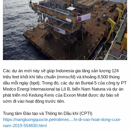
Các dự án mới này sẽ giúp Indonesia gia tăng sản lượng 124
triệu feet khối khí tiêu chuẩn (mmscfd) và khoảng 8.500 thùng
dầu mỗi ngày (bpd). Trong đó, các dự án Buntal-5 của công ty PT
Medco Energi Internasional tại Lô B, biển Nam Natuna và dự án
phát triển mỏ Kedung Keris của Exxon Mobil được dự báo sẽ
sớm đi vào hoạt động trước tiên.
Trung tâm Đào tạo và Thông tin Dầu khí (CPTI)
https://nangluongquocte.petrotimes....hi-di-vao-hoat-dong-cuoi-
nam-2019-554830.html