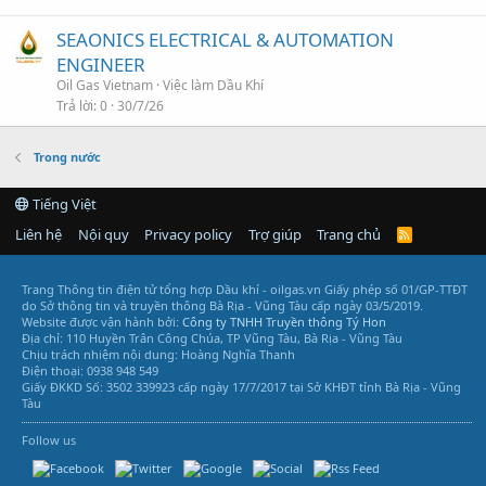
SEAONICS ELECTRICAL & AUTOMATION
ENGINEER
Oil Gas Vietnam
Việc làm Dầu Khí
Trả lời
0
30/7/26
Trong nước
Tiếng Việt
Liên hệ
Nội quy
Privacy policy
Trợ giúp
Trang chủ
R
S
S
Trang Thông tin điện tử tổng hợp Dầu khí - oilgas.vn
Giấy phép số 01/GP-TTĐT
do Sở thông tin và truyền thông Bà Rịa - Vũng Tàu cấp ngày 03/5/2019.
Website được vận hành bởi:
Công ty TNHH Truyền thông Tý Hon
Địa chỉ: 110 Huyền Trân Công Chúa, TP Vũng Tàu, Bà Rịa - Vũng Tàu
Chịu trách nhiệm nội dung: Hoàng Nghĩa Thanh
Điện thoại: 0938 948 549
Giấy ĐKKD Số: 3502 339923 cấp ngày 17/7/2017 tại Sở KHĐT tỉnh Bà Rịa - Vũng
Tàu
Follow us
Vũng Tàu Services