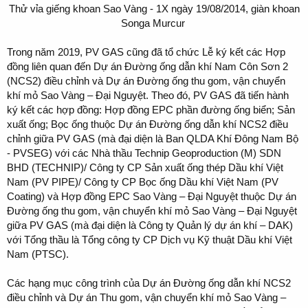
Thử vỉa giếng khoan Sao Vàng - 1X ngày 19/08/2014, giàn khoan
Songa Murcur
Trong năm 2019, PV GAS cũng đã tổ chức Lễ ký kết các Hợp
đồng liên quan đến Dự án Đường ống dẫn khí Nam Côn Sơn 2
(NCS2) điều chỉnh và Dự án Đường ống thu gom, vận chuyển
khí mỏ Sao Vàng – Đại Nguyệt. Theo đó, PV GAS đã tiến hành
ký kết các hợp đồng: Hợp đồng EPC phần đường ống biển; Sản
xuất ống; Bọc ống thuộc Dự án Đường ống dẫn khí NCS2 điều
chỉnh giữa PV GAS (mà đại diện là Ban QLDA Khí Đông Nam Bộ
- PVSEG) với các Nhà thầu Technip Geoproduction (M) SDN
BHD (TECHNIP)/ Công ty CP Sản xuất ống thép Dầu khí Việt
Nam (PV PIPE)/ Công ty CP Bọc ống Dầu khí Việt Nam (PV
Coating) và Hợp đồng EPC Sao Vàng – Đại Nguyệt thuộc Dự án
Đường ống thu gom, vận chuyển khí mỏ Sao Vàng – Đại Nguyệt
giữa PV GAS (mà đại diện là Công ty Quản lý dự án khí – DAK)
với Tổng thầu là Tổng công ty CP Dịch vụ Kỹ thuật Dầu khí Việt
Nam (PTSC).
Các hạng mục công trình của Dự án Đường ống dẫn khí NCS2
điều chỉnh và Dự án Thu gom, vận chuyển khí mỏ Sao Vàng –