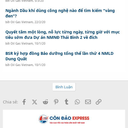
bởi
Oil Gas Vietnam
,
5/3/20
Ngành Dầu khí dùng công nghệ nào để tìm kiếm "vàng
đen"?
bởi
Oil Gas Vietnam
,
22/2/20
Quyết tâm một lòng, nỗ lực từng ngày, từng giờ với mục
tiêu sớm đưa Dự án NMNĐ Thái Bình 2 về đích
bởi
Oil Gas Vietnam
,
10/1/20
BSR ký hợp đồng Bảo dưỡng tổng thể lần thứ 4 NMLD
Dung Quất
bởi
Oil Gas Vietnam
,
10/1/20
Bình Luận
Facebook
X (Twitter)
Reddit
Pinterest
Tumblr
WhatsApp
Email
Link
Chia sẻ: