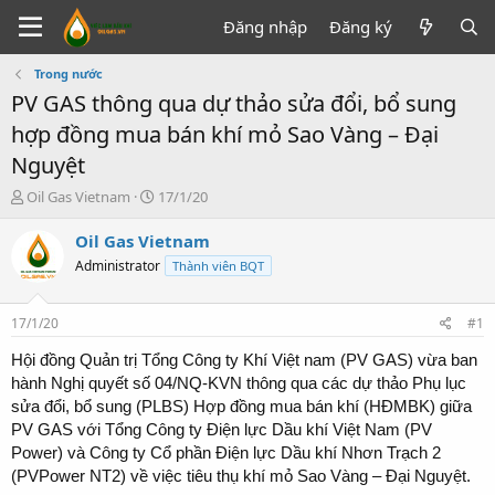
Đăng nhập
Đăng ký
Trong nước
PV GAS thông qua dự thảo sửa đổi, bổ sung
hợp đồng mua bán khí mỏ Sao Vàng – Đại
Nguyệt
T
N
Oil Gas Vietnam
17/1/20
h
g
r
à
Oil Gas Vietnam
e
y
Administrator
Thành viên BQT
a
g
d
ử
s
i
17/1/20
#1
t
a
Hội đồng Quản trị Tổng Công ty Khí Việt nam (PV GAS) vừa ban
r
hành Nghị quyết số 04/NQ-KVN thông qua các dự thảo Phụ lục
t
sửa đổi, bổ sung (PLBS) Hợp đồng mua bán khí (HĐMBK) giữa
e
PV GAS với Tổng Công ty Điện lực Dầu khí Việt Nam (PV
r
Power) và Công ty Cổ phần Điện lực Dầu khí Nhơn Trạch 2
(PVPower NT2) về việc tiêu thụ khí mỏ Sao Vàng – Đại Nguyệt.