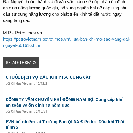
Đại Nguyệt hoàn thành và đi vào vận hành sẽ góp phần ổn định
an ninh năng lượng quốc gia, bổ sung nguồn khí để đáp ứng nhu
cầu sử dụng năng lượng cho phát triển kinh tế đất nước ngày
càng tăng cao.
M.P - Petrotimes.vn
https://petrovietnam.petrotimes.vn/...ua-ban-khi-mo-sao-vang-dai-
nguyet-561616.html
RELATE THREADS
CHUỖI DỊCH VỤ DẦU KHÍ PTSC CUNG CẤP
bởi
Oil Gas Vietnam
,
13/12/21
CÔNG TY VẬN CHUYỂN KHÍ ĐÔNG NAM BỘ: Cung cấp khí
an toàn và ổn định 19 năm qua
bởi
Oil Gas Vietnam
,
2/10/21
PVN bổ nhiệm lại Trưởng Ban QLDA Điện lực Dầu khí Thái
Bình 2