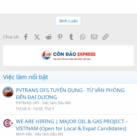
Bình Luận
Facebook
X (Twitter)
Reddit
Pinterest
Tumblr
WhatsApp
Email
Link
Chia sẻ:
Việc làm nổi bật
PVTRANS OFS TUYỂN DỤNG - TỪ VĂN PHÒNG
ĐẾN ĐẠI DƯƠNG
PVTRANS OFS
Việc làm Dầu Khí
Trả lời
0
14:58, Thứ 5
WE ARE HIRING | MAJOR OIL & GAS PROJECT –
VIETNAM (Open for Local & Expat Candidates)
Minh Việt
Việc làm Dầu Khí