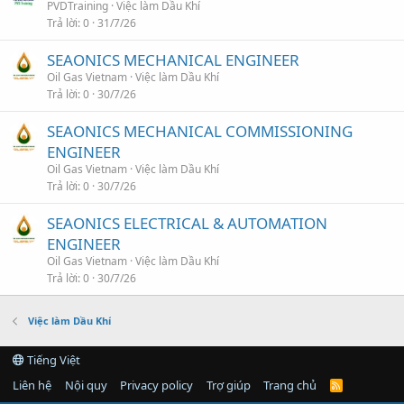
PVDTraining
Việc làm Dầu Khí
Trả lời
0
31/7/26
SEAONICS MECHANICAL ENGINEER
Oil Gas Vietnam
Việc làm Dầu Khí
Trả lời
0
30/7/26
SEAONICS MECHANICAL COMMISSIONING
ENGINEER
Oil Gas Vietnam
Việc làm Dầu Khí
Trả lời
0
30/7/26
SEAONICS ELECTRICAL & AUTOMATION
ENGINEER
Oil Gas Vietnam
Việc làm Dầu Khí
Trả lời
0
30/7/26
Việc làm Dầu Khí
Tiếng Việt
Liên hệ
Nội quy
Privacy policy
Trợ giúp
Trang chủ
R
S