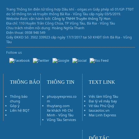
S
Trang Thông tin điện tử tổng hợp Dầu khí - oilgas.vn
Giấy phép số 01/GP-TTĐT
do Sở thông tin và truyền thông Bà Rịa - Vũng Tàu cấp ngày 03/5/2019.
Website được vận hành bởi:
Công ty TNHH Truyền thông Tý Hon
Địa chỉ: 110 Huyền Trân Công Chúa, TP Vũng Tàu, Bà Rịa - Vũng Tàu
Chịu trách nhiệm nội dung: Hoàng Nghĩa Thanh
Điện thoại: 0938 948 549
Giấy ĐKKD Số: 3502 339923 cấp ngày 17/7/2017 tại Sở KHĐT tỉnh Bà Rịa - Vũng
Tàu
Follow us
Vũng Tàu Services
THÔNG BÁO
THÔNG TIN
TEXT LINK
Thông báo
phuquyexpress.co
Việc làm Vũng Tàu
chung
m
Đại lý vé máy bay
Góp ý
thuytang.com
Vé tàu Phú Quý
Liên hệ BQT
Xe khách Hồ Chí
taucaotoc.vn
Vé máy bay
Minh - Vũng Tàu
Mai Linh Express
Vũng Tàu Services
ĐỐI TÁC