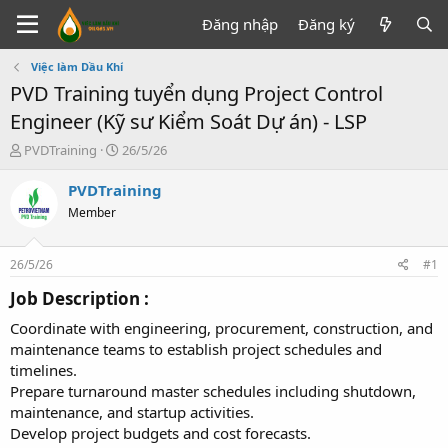
Đăng nhập
Đăng ký
Việc làm Dầu Khí
PVD Training tuyển dụng Project Control
Engineer (Kỹ sư Kiểm Soát Dự án) - LSP
T
N
PVDTraining
26/5/26
h
g
r
à
PVDTraining
e
y
Member
a
g
d
ử
s
i
26/5/26
#1
t
a
Job Description :​
r
Coordinate with engineering, procurement, construction, and
t
e
maintenance teams to establish project schedules and
r
timelines.
Prepare turnaround master schedules including shutdown,
maintenance, and startup activities.
Develop project budgets and cost forecasts.