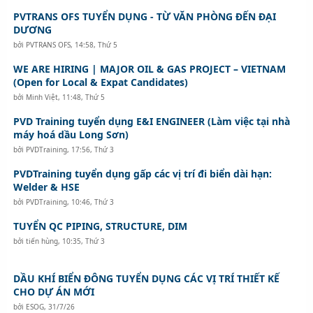
PVTRANS OFS TUYỂN DỤNG - TỪ VĂN PHÒNG ĐẾN ĐẠI
DƯƠNG
bởi
PVTRANS OFS
,
14:58, Thứ 5
WE ARE HIRING | MAJOR OIL & GAS PROJECT – VIETNAM
(Open for Local & Expat Candidates)
bởi
Minh Việt
,
11:48, Thứ 5
PVD Training tuyển dụng E&I ENGINEER (Làm việc tại nhà
máy hoá dầu Long Sơn)
bởi
PVDTraining
,
17:56, Thứ 3
PVDTraining tuyển dụng gấp các vị trí đi biển dài hạn:
Welder & HSE
bởi
PVDTraining
,
10:46, Thứ 3
TUYỂN QC PIPING, STRUCTURE, DIM
bởi
tiến hùng
,
10:35, Thứ 3
DẦU KHÍ BIỂN ĐÔNG TUYỂN DỤNG CÁC VỊ TRÍ THIẾT KẾ
CHO DỰ ÁN MỚI
bởi
ESOG
,
31/7/26