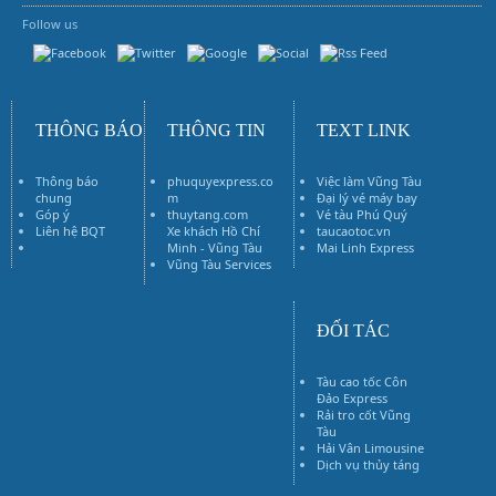
Follow us
Vũng Tàu Services
THÔNG BÁO
THÔNG TIN
TEXT LINK
Thông báo
phuquyexpress.co
Việc làm Vũng Tàu
chung
m
Đại lý vé máy bay
Góp ý
thuytang.com
Vé tàu Phú Quý
Liên hệ BQT
Xe khách Hồ Chí
taucaotoc.vn
Vé máy bay
Minh - Vũng Tàu
Mai Linh Express
Vũng Tàu Services
ĐỐI TÁC
Tàu cao tốc Côn
Đảo Express
Rải tro cốt Vũng
Tàu
Hải Vân Limousine
Dịch vụ thủy táng