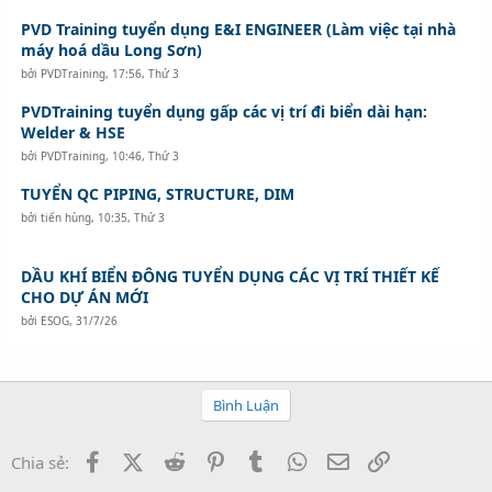
PVD Training tuyển dụng E&I ENGINEER (Làm việc tại nhà
máy hoá dầu Long Sơn)
bởi
PVDTraining
,
17:56, Thứ 3
PVDTraining tuyển dụng gấp các vị trí đi biển dài hạn:
Welder & HSE
bởi
PVDTraining
,
10:46, Thứ 3
TUYỂN QC PIPING, STRUCTURE, DIM
bởi
tiến hùng
,
10:35, Thứ 3
DẦU KHÍ BIỂN ĐÔNG TUYỂN DỤNG CÁC VỊ TRÍ THIẾT KẾ
CHO DỰ ÁN MỚI
bởi
ESOG
,
31/7/26
Bình Luận
Facebook
X (Twitter)
Reddit
Pinterest
Tumblr
WhatsApp
Email
Link
Chia sẻ: