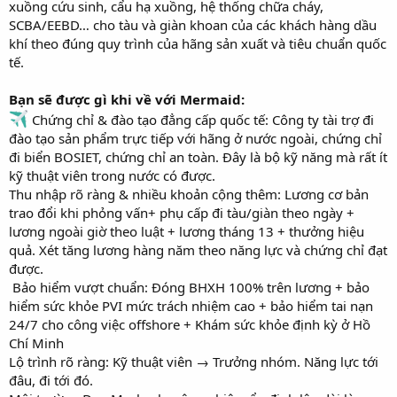
xuồng cứu sinh, cẩu hạ xuồng, hệ thống chữa cháy,
SCBA/EEBD… cho tàu và giàn khoan của các khách hàng dầu
khí theo đúng quy trình của hãng sản xuất và tiêu chuẩn quốc
tế.
Bạn sẽ được gì khi về với Mermaid:
Chứng chỉ & đào tạo đẳng cấp quốc tế: Công ty tài trợ đi
đào tạo sản phẩm trực tiếp với hãng ở nước ngoài, chứng chỉ
đi biển BOSIET, chứng chỉ an toàn. Đây là bộ kỹ năng mà rất ít
kỹ thuật viên trong nước có được.
Thu nhập rõ ràng & nhiều khoản cộng thêm: Lương cơ bản
trao đổi khi phỏng vấn+ phụ cấp đi tàu/giàn theo ngày +
lương ngoài giờ theo luật + lương tháng 13 + thưởng hiệu
quả. Xét tăng lương hàng năm theo năng lực và chứng chỉ đạt
được.
️ Bảo hiểm vượt chuẩn: Đóng BHXH 100% trên lương + bảo
hiểm sức khỏe PVI mức trách nhiệm cao + bảo hiểm tai nạn
24/7 cho công việc offshore + Khám sức khỏe định kỳ ở Hồ
Chí Minh
Lộ trình rõ ràng: Kỹ thuật viên → Trưởng nhóm. Năng lực tới
đâu, đi tới đó.