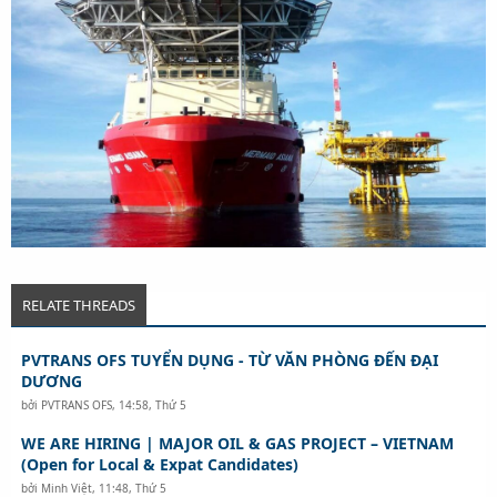
RELATE THREADS
PVTRANS OFS TUYỂN DỤNG - TỪ VĂN PHÒNG ĐẾN ĐẠI
DƯƠNG
bởi
PVTRANS OFS
,
14:58, Thứ 5
WE ARE HIRING | MAJOR OIL & GAS PROJECT – VIETNAM
(Open for Local & Expat Candidates)
bởi
Minh Việt
,
11:48, Thứ 5