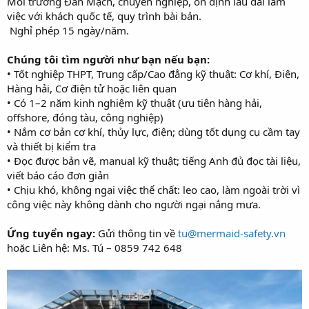
Môi trường Đan Mạch, chuyên nghiệp, ổn định lâu dài làm
việc với khách quốc tế, quy trình bài bản.
️ Nghỉ phép 15 ngày/năm.
Chúng tôi tìm người như bạn nếu bạn:
• Tốt nghiệp THPT, Trung cấp/Cao đẳng kỹ thuật: Cơ khí, Điện,
Hàng hải, Cơ điện tử hoặc liên quan
• Có 1–2 năm kinh nghiệm kỹ thuật (ưu tiên hàng hải,
offshore, đóng tàu, công nghiệp)
• Nắm cơ bản cơ khí, thủy lực, điện; dùng tốt dụng cụ cầm tay
và thiết bị kiểm tra
• Đọc được bản vẽ, manual kỹ thuật; tiếng Anh đủ đọc tài liệu,
viết báo cáo đơn giản
• Chịu khó, không ngại việc thể chất: leo cao, làm ngoài trời vì
công việc này không dành cho người ngại nắng mưa.
Ứng tuyển ngay:
Gửi thông tin về
tu@mermaid-safety.vn
hoặc Liên hệ: Ms. Tú – 0859 742 648