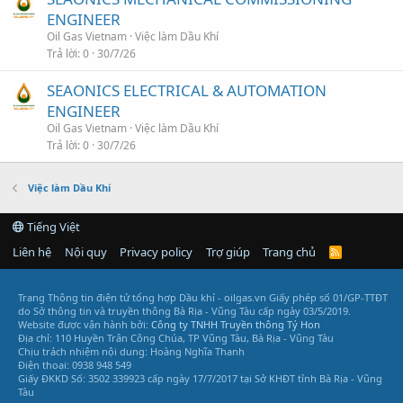
ENGINEER
Oil Gas Vietnam
Việc làm Dầu Khí
Trả lời
0
30/7/26
SEAONICS ELECTRICAL & AUTOMATION
ENGINEER
Oil Gas Vietnam
Việc làm Dầu Khí
Trả lời
0
30/7/26
Việc làm Dầu Khí
Tiếng Việt
Liên hệ
Nội quy
Privacy policy
Trợ giúp
Trang chủ
R
S
S
Trang Thông tin điện tử tổng hợp Dầu khí - oilgas.vn
Giấy phép số 01/GP-TTĐT
do Sở thông tin và truyền thông Bà Rịa - Vũng Tàu cấp ngày 03/5/2019.
Website được vận hành bởi:
Công ty TNHH Truyền thông Tý Hon
Địa chỉ: 110 Huyền Trân Công Chúa, TP Vũng Tàu, Bà Rịa - Vũng Tàu
Chịu trách nhiệm nội dung: Hoàng Nghĩa Thanh
Điện thoại: 0938 948 549
Giấy ĐKKD Số: 3502 339923 cấp ngày 17/7/2017 tại Sở KHĐT tỉnh Bà Rịa - Vũng
Tàu