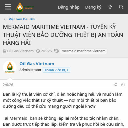
Đăng nhập
Đăng ký
Việc làm Dầu Khí
MERMAID MARITIME VIETNAM - TUYỂN KỸ
THUẬT VIÊN BẢO DƯỠNG THIẾT BỊ AN TOÀN
HÀNG HẢI
T
N
T
Oil Gas Vietnam
2/6/26
mermaid maritime vietnam
h
g
ừ
r
à
k
Oil Gas Vietnam
e
y
h
Administrator
Thành viên BQT
a
g
ó
d
ử
a
s
i
2/6/26
#1
t
a
Bạn là kỹ thuật viên cơ khí, điện hoặc hàng hải, và muốn làm
r
một công việc thật sự kỹ thuật — nơi mỗi thiết bị bạn bảo
t
dưỡng đều có thể cứu mạng người ngoài khơi?
e
r
Tại Mermaid, bạn sẽ không lặp lại một thao tác nhàm chán.
Bạn được trực tiếp tháo lắp, kiểm tra và phục hồi bè cứu sinh,