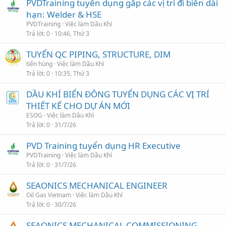
PVDTraining tuyển dụng gấp các vị trí đi biển dài
hạn: Welder & HSE
PVDTraining
Việc làm Dầu Khí
Trả lời
0
10:46, Thứ 3
TUYỂN QC PIPING, STRUCTURE, DIM
tiến hùng
Việc làm Dầu Khí
Trả lời
0
10:35, Thứ 3
DẦU KHÍ BIỂN ĐÔNG TUYỂN DỤNG CÁC VỊ TRÍ
THIẾT KẾ CHO DỰ ÁN MỚI
ESOG
Việc làm Dầu Khí
Trả lời
0
31/7/26
PVD Training tuyển dụng HR Executive
PVDTraining
Việc làm Dầu Khí
Trả lời
0
31/7/26
SEAONICS MECHANICAL ENGINEER
Oil Gas Vietnam
Việc làm Dầu Khí
Trả lời
0
30/7/26
SEAONICS MECHANICAL COMMISSIONING