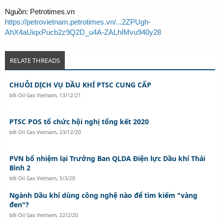
Nguồn: Petrotimes.vn
https://petrovietnam.petrotimes.vn/...2ZPUgh-
AhX4aUiqxPucb2z9Q2D_u4A-ZALhIMvu940y28
RELATE THREADS
CHUỖI DỊCH VỤ DẦU KHÍ PTSC CUNG CẤP
bởi
Oil Gas Vietnam
,
13/12/21
PTSC POS tổ chức hội nghị tổng kết 2020
bởi
Oil Gas Vietnam
,
23/12/20
PVN bổ nhiệm lại Trưởng Ban QLDA Điện lực Dầu khí Thái
Bình 2
bởi
Oil Gas Vietnam
,
5/3/20
Ngành Dầu khí dùng công nghệ nào để tìm kiếm "vàng
đen"?
bởi
Oil Gas Vietnam
,
22/2/20