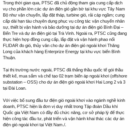
Trong thời gian qua, PTSC đã chủ động tham gia cung cấp dịch
vụ cho phần lớn các dự án điện gió gần bờ tại khu vực Tây Nam
Bộ như vận chuyển, lắp đặt tháp, turbine gió, rải cáp ngầm; cung
cấp dài hạn tàu chuyên dụng phục vụ công tác vận chuyển nhân
sự, thiết bị vận hành và bảo dưỡng tại dự án điện gió Bình Đại –
Bến Tre và dự án điện gió tại Trà Vinh. Ngoài ra, PTSC cũng đang
thực hiện hợp đồng cung cấp, lắp đặt và vận hành phao nổi
FLIDAR đo gió, thủy văn cho dự án điện gió ngoài khơi Thăng
Long của khách hàng Enterprize Energy tại khu vực biển Bình
Thuận.
Tại thị trường nước ngoài, PTSC đã thắng thầu quốc tế gói thầu
thiết kế, mua sắm và chế tạo 02 trạm biến áp ngoài khơi (offshore
substation – OSS) cho dự án điện gió ngoài khơi Hai Long 2 và 3
tại Đài Loan.
Với việc bổ sung đầu tư điện gió ngoài khơi vào ngành nghề kinh
doanh, PTSC hiện là đơn vị duy nhất trong Tập đoàn Dầu khí
Quốc gia Việt Nam có đầy đủ chức năng, cơ sở pháp lý để thực
hiện công tác đầu tư, phát triển và vận hành khai thác các dự án
điện gió ngoài khơi tại Việt Nam./.