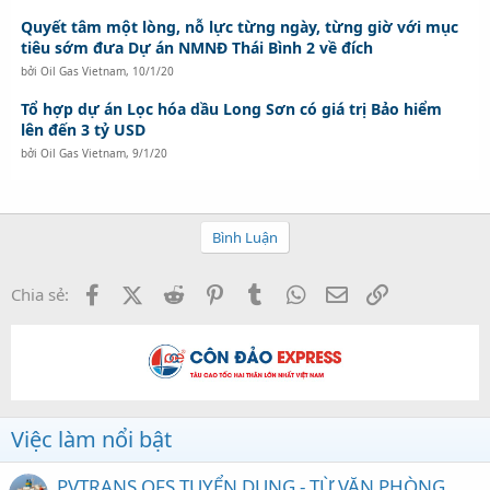
Quyết tâm một lòng, nỗ lực từng ngày, từng giờ với mục
tiêu sớm đưa Dự án NMNĐ Thái Bình 2 về đích
bởi
Oil Gas Vietnam
,
10/1/20
Tổ hợp dự án Lọc hóa dầu Long Sơn có giá trị Bảo hiểm
lên đến 3 tỷ USD
bởi
Oil Gas Vietnam
,
9/1/20
Bình Luận
Facebook
X (Twitter)
Reddit
Pinterest
Tumblr
WhatsApp
Email
Link
Chia sẻ:
Việc làm nổi bật
PVTRANS OFS TUYỂN DỤNG - TỪ VĂN PHÒNG