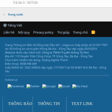
Trả lời
0
30/7/26
Trong nước
Tiếng Việt
Liên hệ
Nội quy
Privacy policy
Trợ giúp
Trang chủ
R
S
S
Trang Thông tin điện tử tổng hợp Dầu khí - oilgas.vn
Giấy phép số 01/GP-TTĐT
do Sở thông tin và truyền thông Bà Rịa - Vũng Tàu cấp ngày 03/5/2019.
Website được vận hành bởi:
Công ty TNHH Truyền thông Tý Hon
Địa chỉ: 110 Huyền Trân Công Chúa, TP Vũng Tàu, Bà Rịa - Vũng Tàu
Chịu trách nhiệm nội dung: Hoàng Nghĩa Thanh
Điện thoại: 0938 948 549
Giấy ĐKKD Số: 3502 339923 cấp ngày 17/7/2017 tại Sở KHĐT tỉnh Bà Rịa - Vũng
Tàu
Follow us
Vũng Tàu Services
THÔNG BÁO
THÔNG TIN
TEXT LINK