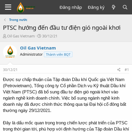
Đăng nhập
Đăng ký
Trong nước
PTSC hướng đến đầu tư điện gió ngoài khơi
T
N
Oil Gas Vietnam
30/12/21
h
g
r
à
Oil Gas Vietnam
e
y
Administrator
Thành viên BQT
a
g
d
ử
s
i
30/12/21
#1
t
a
Được sự chấp thuận của Tập đoàn Dầu khí Quốc gia Việt Nam
r
(Petrovietnam), Tổng công ty Cổ phần Dịch vụ Kỹ thuật Dầu khí
t
Việt Nam (PTSC) đã bổ sung đầu tư điện gió ngoài khơi vào
e
ngành nghề kinh doanh chính. Việc bổ sung ngành nghề kinh
r
doanh này đã được chính thức thông qua tại Đại hội cổ đông bất
thường ngày 29/12/2021.
Đây là dấu mốc quan trọng trong chiến lược phát triển của PTSC
trong thời gian tới, phù hợp với định hướng của Tập đoàn Dầu khí