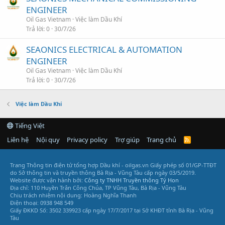
ENGINEER
Oil Gas Vietnam
Việc làm Dầu Khí
Trả lời
0
30/7/26
SEAONICS ELECTRICAL & AUTOMATION
ENGINEER
Oil Gas Vietnam
Việc làm Dầu Khí
Trả lời
0
30/7/26
Việc làm Dầu Khí
Tiếng Việt
Liên hệ
Nội quy
Privacy policy
Trợ giúp
Trang chủ
R
S
S
Trang Thông tin điện tử tổng hợp Dầu khí - oilgas.vn
Giấy phép số 01/GP-TTĐT
do Sở thông tin và truyền thông Bà Rịa - Vũng Tàu cấp ngày 03/5/2019.
Website được vận hành bởi:
Công ty TNHH Truyền thông Tý Hon
Địa chỉ: 110 Huyền Trân Công Chúa, TP Vũng Tàu, Bà Rịa - Vũng Tàu
Chịu trách nhiệm nội dung: Hoàng Nghĩa Thanh
Điện thoại: 0938 948 549
Giấy ĐKKD Số: 3502 339923 cấp ngày 17/7/2017 tại Sở KHĐT tỉnh Bà Rịa - Vũng
Tàu