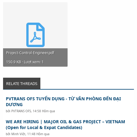
Project-Control-Engineer.pdf
150.9 KB · Lượt xem: 1
RELATE THREADS
PVTRANS OFS TUYỂN DỤNG - TỪ VĂN PHÒNG ĐẾN ĐẠI
DƯƠNG
bởi
PVTRANS OFS
,
14:58 Hôm qua
WE ARE HIRING | MAJOR OIL & GAS PROJECT – VIETNAM
(Open for Local & Expat Candidates)
bởi
Minh Việt
,
11:48 Hôm qua