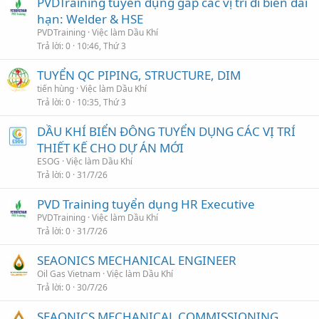
PVDTraining tuyển dụng gấp các vị trí đi biển dài
hạn: Welder & HSE
PVDTraining
Việc làm Dầu Khí
Trả lời
0
10:46, Thứ 3
TUYỂN QC PIPING, STRUCTURE, DIM
tiến hùng
Việc làm Dầu Khí
Trả lời
0
10:35, Thứ 3
DẦU KHÍ BIỂN ĐÔNG TUYỂN DỤNG CÁC VỊ TRÍ
THIẾT KẾ CHO DỰ ÁN MỚI
ESOG
Việc làm Dầu Khí
Trả lời
0
31/7/26
PVD Training tuyển dụng HR Executive
PVDTraining
Việc làm Dầu Khí
Trả lời
0
31/7/26
SEAONICS MECHANICAL ENGINEER
Oil Gas Vietnam
Việc làm Dầu Khí
Trả lời
0
30/7/26
SEAONICS MECHANICAL COMMISSIONING