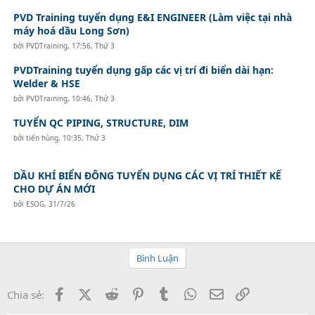
PVD Training tuyển dụng E&I ENGINEER (Làm việc tại nhà
máy hoá dầu Long Sơn)
bởi
PVDTraining
,
17:56, Thứ 3
PVDTraining tuyển dụng gấp các vị trí đi biển dài hạn:
Welder & HSE
bởi
PVDTraining
,
10:46, Thứ 3
TUYỂN QC PIPING, STRUCTURE, DIM
bởi
tiến hùng
,
10:35, Thứ 3
DẦU KHÍ BIỂN ĐÔNG TUYỂN DỤNG CÁC VỊ TRÍ THIẾT KẾ
CHO DỰ ÁN MỚI
bởi
ESOG
,
31/7/26
Bình Luận
Facebook
X (Twitter)
Reddit
Pinterest
Tumblr
WhatsApp
Email
Link
Chia sẻ: