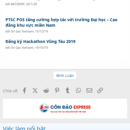
bởi
ANTDEMY
,
26/1/20
PTSC POS tăng cường hợp tác với trường Đại học – Cao
đẳng khu vực miền Nam
bởi
Oil Gas Vietnam
,
15/12/19
Đăng ký Hackathon Vũng Tàu 2019
bởi
Oil Gas Vietnam
,
19/10/19
Bình Luận
Facebook
X (Twitter)
Reddit
Pinterest
Tumblr
WhatsApp
Email
Link
Chia sẻ:
Việc làm nổi bật