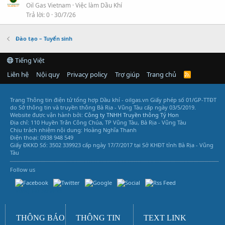
Oil Gas Vietnam
Việc làm Dầu Khí
Trả lời
0
30/7/26
Đào tạo – Tuyển sinh
Tiếng Việt
Liên hệ
Nội quy
Privacy policy
Trợ giúp
Trang chủ
R
S
S
Trang Thông tin điện tử tổng hợp Dầu khí - oilgas.vn
Giấy phép số 01/GP-TTĐT
do Sở thông tin và truyền thông Bà Rịa - Vũng Tàu cấp ngày 03/5/2019.
Website được vận hành bởi:
Công ty TNHH Truyền thông Tý Hon
Địa chỉ: 110 Huyền Trân Công Chúa, TP Vũng Tàu, Bà Rịa - Vũng Tàu
Chịu trách nhiệm nội dung: Hoàng Nghĩa Thanh
Điện thoại: 0938 948 549
Giấy ĐKKD Số: 3502 339923 cấp ngày 17/7/2017 tại Sở KHĐT tỉnh Bà Rịa - Vũng
Tàu
Follow us
Vũng Tàu Services
THÔNG BÁO
THÔNG TIN
TEXT LINK