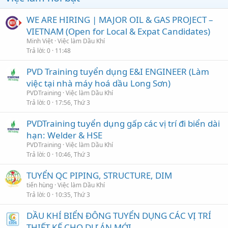
WE ARE HIRING | MAJOR OIL & GAS PROJECT –
VIETNAM (Open for Local & Expat Candidates)
Minh Việt
Việc làm Dầu Khí
Trả lời
0
11:48
PVD Training tuyển dụng E&I ENGINEER (Làm
việc tại nhà máy hoá dầu Long Sơn)
PVDTraining
Việc làm Dầu Khí
Trả lời
0
17:56, Thứ 3
PVDTraining tuyển dụng gấp các vị trí đi biển dài
hạn: Welder & HSE
PVDTraining
Việc làm Dầu Khí
Trả lời
0
10:46, Thứ 3
TUYỂN QC PIPING, STRUCTURE, DIM
tiến hùng
Việc làm Dầu Khí
Trả lời
0
10:35, Thứ 3
DẦU KHÍ BIỂN ĐÔNG TUYỂN DỤNG CÁC VỊ TRÍ
THIẾT KẾ CHO DỰ ÁN MỚI