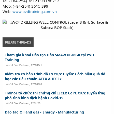
Tel: (+84-254) 3612 099 Ext 212
Mob: (+84-254) 3615 399
Web:
www.pvdtraining.com.vn
RELATE THREADS
Tham gia khoá Đào tạo Hàn SMAW 6G/6GR tại PVD
Training
bởi
Oil Gas Vietnam
,
12/10/21
Kiểm tra cơ bản trình độ Ex trực tuyến: Cách hiệu quả để
học các tiêu chuẩn ATEX & IECEx
bởi
Oil Gas Vietnam
,
12/10/20
Trainor tổ chức thi chứng chỉ IECEx CoPC trực tuyến ứng
phó tình hình dịch bệnh Covid-19
bởi
Oil Gas Vietnam
,
22/4/20
Đào tạo Oil and gas - Energy - Manufacturing