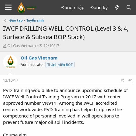
Đăng nhập
Đăng ký
Đào tạo – Tuyển sinh
IWCF DRILLING WELL CONTROL (Level 3 & 4,
Surface & Subsea BOP Stack)
T
N
Oil Gas Vietnam
12/10/17
h
g
r
à
Oil Gas Vietnam
e
y
Administrator
Thành viên BQT
a
g
d
ử
s
i
12/10/17
#1
t
a
PVD Training would like to announce upcoming schedule of
r
IWCF Well Control Training Program in 2017 with center
t
approved number VN911. Among the IWCF accredited
e
centers worldwide, PVD Training has helped improve the
r
competence of personnel involved in well operations to
prevent future major oil spill incidents.
Course aim