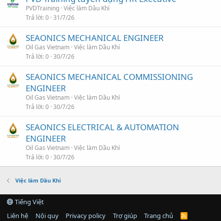
PVDTraining
Việc làm Dầu Khí
Trả lời
0
31/7/26
SEAONICS MECHANICAL ENGINEER
Oil Gas Vietnam
Việc làm Dầu Khí
Trả lời
0
30/7/26
SEAONICS MECHANICAL COMMISSIONING
ENGINEER
Oil Gas Vietnam
Việc làm Dầu Khí
Trả lời
0
30/7/26
SEAONICS ELECTRICAL & AUTOMATION
ENGINEER
Oil Gas Vietnam
Việc làm Dầu Khí
Trả lời
0
30/7/26
Việc làm Dầu Khí
Tiếng Việt
Liên hệ
Nội quy
Privacy policy
Trợ giúp
Trang chủ
R