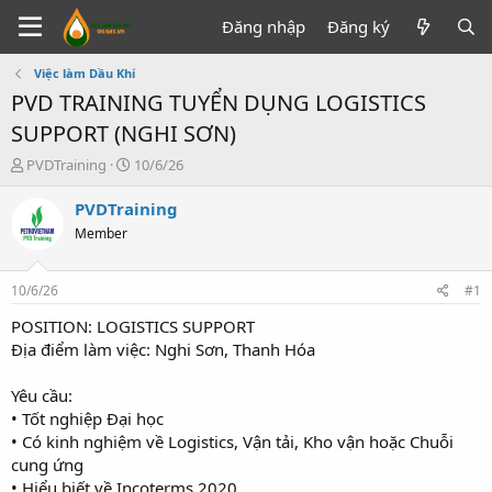
Đăng nhập
Đăng ký
Việc làm Dầu Khí
PVD TRAINING TUYỂN DỤNG LOGISTICS
SUPPORT (NGHI SƠN)
T
N
PVDTraining
10/6/26
h
g
r
à
PVDTraining
e
y
Member
a
g
d
ử
s
i
10/6/26
#1
t
a
POSITION: LOGISTICS SUPPORT
r
Địa điểm làm việc: Nghi Sơn, Thanh Hóa
t
e
Yêu cầu:
r
• Tốt nghiệp Đại học
• Có kinh nghiệm về Logistics, Vận tải, Kho vận hoặc Chuỗi
cung ứng
• Hiểu biết về Incoterms 2020