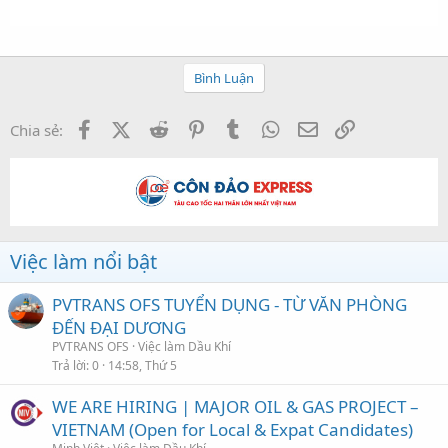
Bình Luận
Facebook
X (Twitter)
Reddit
Pinterest
Tumblr
WhatsApp
Email
Link
Chia sẻ:
Việc làm nổi bật
PVTRANS OFS TUYỂN DỤNG - TỪ VĂN PHÒNG
ĐẾN ĐẠI DƯƠNG
PVTRANS OFS
Việc làm Dầu Khí
Trả lời
0
14:58, Thứ 5
WE ARE HIRING | MAJOR OIL & GAS PROJECT –
VIETNAM (Open for Local & Expat Candidates)