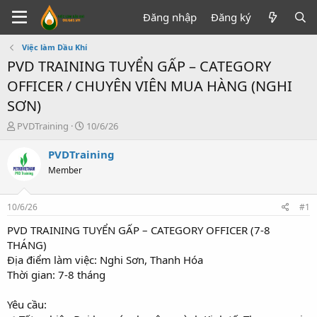
Đăng nhập
Đăng ký
Việc làm Dầu Khí
PVD TRAINING TUYỂN GẤP – CATEGORY
OFFICER / CHUYÊN VIÊN MUA HÀNG (NGHI
SƠN)
T
N
PVDTraining
10/6/26
h
g
r
à
PVDTraining
e
y
Member
a
g
d
ử
s
i
10/6/26
#1
t
a
PVD TRAINING TUYỂN GẤP – CATEGORY OFFICER (7-8
r
THÁNG)
t
Địa điểm làm việc: Nghi Sơn, Thanh Hóa
e
Thời gian: 7-8 tháng
r
Yêu cầu: