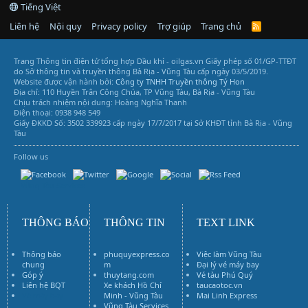
Tiếng Việt
Liên hệ
Nội quy
Privacy policy
Trợ giúp
Trang chủ
R
S
S
Trang Thông tin điện tử tổng hợp Dầu khí - oilgas.vn
Giấy phép số 01/GP-TTĐT
do Sở thông tin và truyền thông Bà Rịa - Vũng Tàu cấp ngày 03/5/2019.
Website được vận hành bởi:
Công ty TNHH Truyền thông Tý Hon
Địa chỉ: 110 Huyền Trân Công Chúa, TP Vũng Tàu, Bà Rịa - Vũng Tàu
Chịu trách nhiệm nội dung: Hoàng Nghĩa Thanh
Điện thoại: 0938 948 549
Giấy ĐKKD Số: 3502 339923 cấp ngày 17/7/2017 tại Sở KHĐT tỉnh Bà Rịa - Vũng
Tàu
Follow us
Vũng Tàu Services
THÔNG BÁO
THÔNG TIN
TEXT LINK
Thông báo
phuquyexpress.co
Việc làm Vũng Tàu
chung
m
Đại lý vé máy bay
Góp ý
thuytang.com
Vé tàu Phú Quý
Liên hệ BQT
Xe khách Hồ Chí
taucaotoc.vn
Vé máy bay
Minh - Vũng Tàu
Mai Linh Express
Vũng Tàu Services