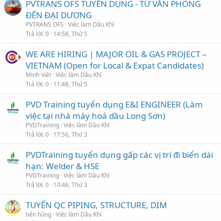
PVTRANS OFS TUYỂN DỤNG - TỪ VĂN PHÒNG
ĐẾN ĐẠI DƯƠNG
PVTRANS OFS
Việc làm Dầu Khí
Trả lời
0
14:58, Thứ 5
WE ARE HIRING | MAJOR OIL & GAS PROJECT –
VIETNAM (Open for Local & Expat Candidates)
Minh Việt
Việc làm Dầu Khí
Trả lời
0
11:48, Thứ 5
PVD Training tuyển dụng E&I ENGINEER (Làm
việc tại nhà máy hoá dầu Long Sơn)
PVDTraining
Việc làm Dầu Khí
Trả lời
0
17:56, Thứ 3
PVDTraining tuyển dụng gấp các vị trí đi biển dài
hạn: Welder & HSE
PVDTraining
Việc làm Dầu Khí
Trả lời
0
10:46, Thứ 3
TUYỂN QC PIPING, STRUCTURE, DIM
tiến hùng
Việc làm Dầu Khí