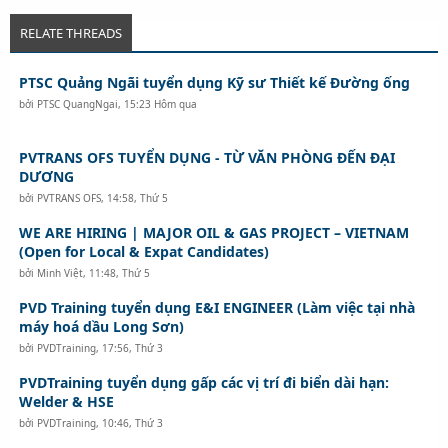
RELATE THREADS
PTSC Quảng Ngãi tuyển dụng Kỹ sư Thiết kế Đường ống
bởi
PTSC QuangNgai
,
15:23 Hôm qua
PVTRANS OFS TUYỂN DỤNG - TỪ VĂN PHÒNG ĐẾN ĐẠI
DƯƠNG
bởi
PVTRANS OFS
,
14:58, Thứ 5
WE ARE HIRING | MAJOR OIL & GAS PROJECT – VIETNAM
(Open for Local & Expat Candidates)
bởi
Minh Việt
,
11:48, Thứ 5
PVD Training tuyển dụng E&I ENGINEER (Làm việc tại nhà
máy hoá dầu Long Sơn)
bởi
PVDTraining
,
17:56, Thứ 3
PVDTraining tuyển dụng gấp các vị trí đi biển dài hạn:
Welder & HSE
bởi
PVDTraining
,
10:46, Thứ 3