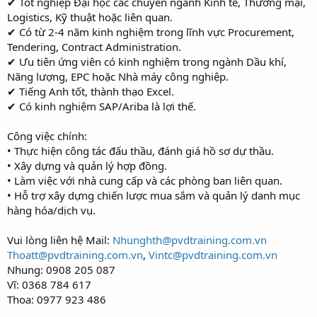
✔ Tốt nghiệp Đại học các chuyên ngành Kinh tế, Thương mại,
Logistics, Kỹ thuật hoặc liên quan.
✔ Có từ 2-4 năm kinh nghiệm trong lĩnh vực Procurement,
Tendering, Contract Administration.
✔ Ưu tiên ứng viên có kinh nghiệm trong ngành Dầu khí,
Năng lượng, EPC hoặc Nhà máy công nghiệp.
✔ Tiếng Anh tốt, thành thạo Excel.
✔ Có kinh nghiệm SAP/Ariba là lợi thế.
Công việc chính:
• Thực hiện công tác đấu thầu, đánh giá hồ sơ dự thầu.
• Xây dựng và quản lý hợp đồng.
• Làm việc với nhà cung cấp và các phòng ban liên quan.
• Hỗ trợ xây dựng chiến lược mua sắm và quản lý danh mục
hàng hóa/dịch vụ.
Vui lòng liên hệ Mail:
Nhunghth@pvdtraining.com.vn
Thoatt@pvdtraining.com.vn
,
Vintc@pvdtraining.com.vn
Nhung: 0908 205 087
Vĩ: 0368 784 617
Thoa: 0977 923 486